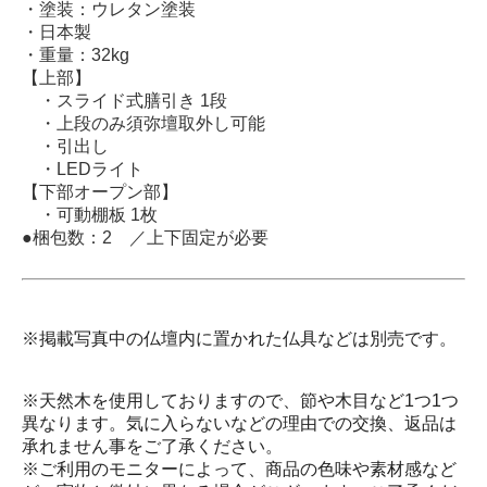
・塗装：ウレタン塗装
・日本製
・重量：32kg
【上部】
・スライド式膳引き 1段
・上段のみ須弥壇取外し可能
・引出し
・LEDライト
【下部オープン部】
・可動棚板 1枚
●梱包数：2 ／上下固定が必要
※掲載写真中の仏壇内に置かれた仏具などは別売です。
※天然木を使用しておりますので、節や木目など1つ1つ
異なります。気に入らないなどの理由での交換、返品は
承れません事をご了承ください。
※ご利用のモニターによって、商品の色味や素材感など