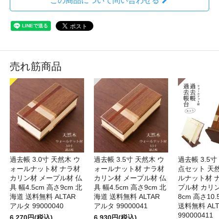
この商品について問い合わせる
売れ筋商品
過去帳 3.0寸 天然木 ウ
過去帳 3.5寸 天然木 ウ
過去帳 3.5寸
ォールナット材 ナラ材
ォールナット材 ナラ材
点セット 天
カリン材 メープル材 仏
カリン材 メープル材 仏
ルナット材 
具 幅4.5cm 高さ9cm 北
具 幅4.5cm 高さ9cm 北
プル材 カリン
海道 送料無料 ALTAR
海道 送料無料 ALTAR
8cm 高さ10
アルタ 99000040
アルタ 99000041
送料無料 AL
990000411
6,270円(税込)
6,930円(税込)