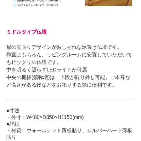
ミドルタイプ仏壇
扉の矢貼りデザインがおしゃれな床置き仏壇です。
和室はもちろん、リビングルームに安置していただいて
もピッタリの仏壇です。
中を明るく照らすLEDライトが付属
中央の棚板(須弥壇)は、上段が取り外し可能。ご本尊な
ど高さがある物などをお祀りする際に便利です。
●寸法
・外寸：W480×D350×H1150(mm)
●詳細
・材質：ウォールナット薄板貼り、シルバーハート薄板
貼り