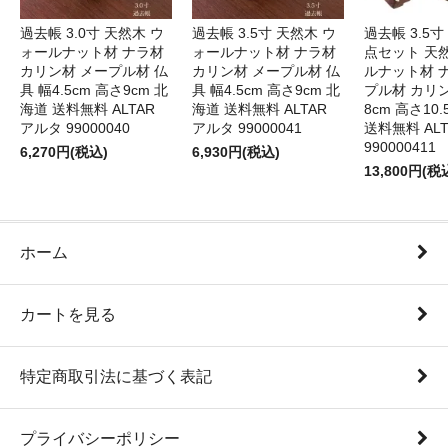
過去帳 3.0寸 天然木 ウ
過去帳 3.5寸 天然木 ウ
過去帳 3.5寸
ォールナット材 ナラ材
ォールナット材 ナラ材
点セット 天
カリン材 メープル材 仏
カリン材 メープル材 仏
ルナット材 
具 幅4.5cm 高さ9cm 北
具 幅4.5cm 高さ9cm 北
プル材 カリン
海道 送料無料 ALTAR
海道 送料無料 ALTAR
8cm 高さ10
アルタ 99000040
アルタ 99000041
送料無料 AL
990000411
6,270円(税込)
6,930円(税込)
13,800円(税
ホーム
カートを見る
特定商取引法に基づく表記
プライバシーポリシー