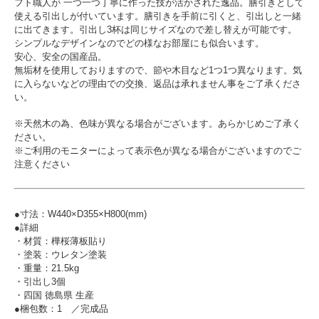
フト職人が 一つ一つ丁寧に作った技が活かされた逸品。膳引きとして
使える引出しが付いています。膳引きを手前に引くと、引出しと一緒
に出てきます。引出し3杯は同じサイズなので差し替えが可能です。
シンプルなデザインなのでどの様なお部屋にも似合います。
安心、安全の国産品。
無垢材を使用しておりますので、節や木目など1つ1つ異なります。気
に入らないなどの理由での交換、返品は承れません事をご了承くださ
い。
※天然木の為、色味が異なる場合がございます。あらかじめご了承く
ださい。
※ご利用のモニターによって表示色が異なる場合がございますのでご
注意ください
●寸法：W440×D355×H800(mm)
●詳細
・材質：樺桜薄板貼り
・塗装：ウレタン塗装
・重量：21.5kg
・引出し3個
・四国 徳島県 生産
●梱包数：1 ／完成品