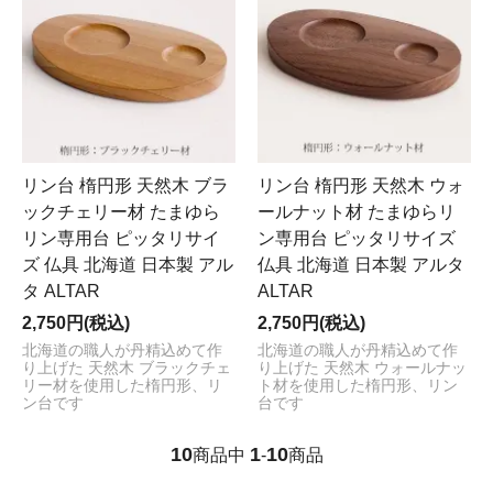
リン台 楕円形 天然木 ブラ
リン台 楕円形 天然木 ウォ
ックチェリー材 たまゆら
ールナット材 たまゆらリ
リン専用台 ピッタリサイ
ン専用台 ピッタリサイズ
ズ 仏具 北海道 日本製 アル
仏具 北海道 日本製 アルタ
タ ALTAR
ALTAR
2,750円(税込)
2,750円(税込)
北海道の職人が丹精込めて作
北海道の職人が丹精込めて作
り上げた 天然木 ブラックチェ
り上げた 天然木 ウォールナッ
リー材を使用した楕円形、リ
ト材を使用した楕円形、リン
ン台です
台です
10
1
10
商品中
-
商品