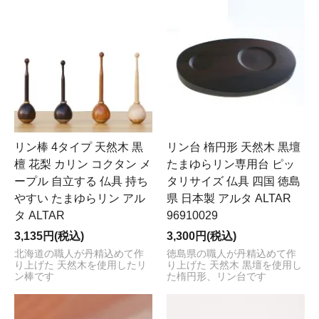
リン棒 4タイプ 天然木 黒
リン台 楕円形 天然木 黒壇
檀 花梨 カリン コクタン メ
たまゆらリン専用台 ピッ
ープル 自立する 仏具 持ち
タリサイズ 仏具 四国 徳島
やすい たまゆらリン アル
県 日本製 アルタ ALTAR
タ ALTAR
96910029
3,135円(税込)
3,300円(税込)
北海道の職人が丹精込めて作
徳島県の職人が丹精込めて作
り上げた 天然木を使用したリ
り上げた 天然木 黒壇を使用し
ン棒です
た楕円形、リン台です