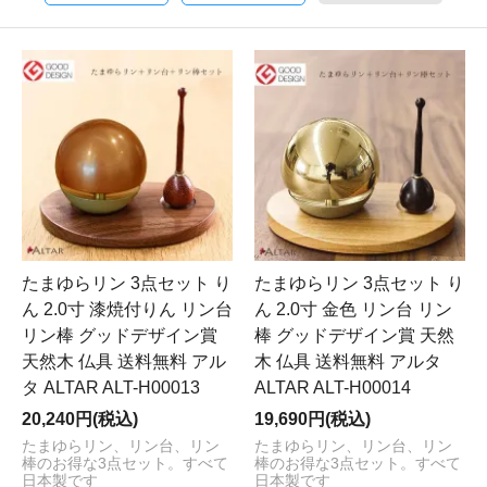
たまゆらリン 3点セット り
たまゆらリン 3点セット り
ん 2.0寸 漆焼付りん リン台
ん 2.0寸 金色 リン台 リン
リン棒 グッドデザイン賞
棒 グッドデザイン賞 天然
天然木 仏具 送料無料 アル
木 仏具 送料無料 アルタ
タ ALTAR ALT-H00013
ALTAR ALT-H00014
20,240円(税込)
19,690円(税込)
たまゆらリン、リン台、リン
たまゆらリン、リン台、リン
棒のお得な3点セット。すべて
棒のお得な3点セット。すべて
日本製です
日本製です