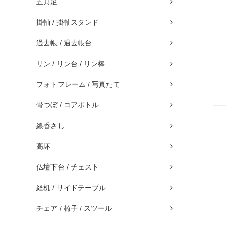
五具足
掛軸 / 掛軸スタンド
過去帳 / 過去帳台
リン / リン台 / リン棒
フォトフレーム / 写真たて
骨つぼ / コアボトル
線香さし
高坏
仏壇下台 / チェスト
経机 / サイドテーブル
チェア / 椅子 / スツール