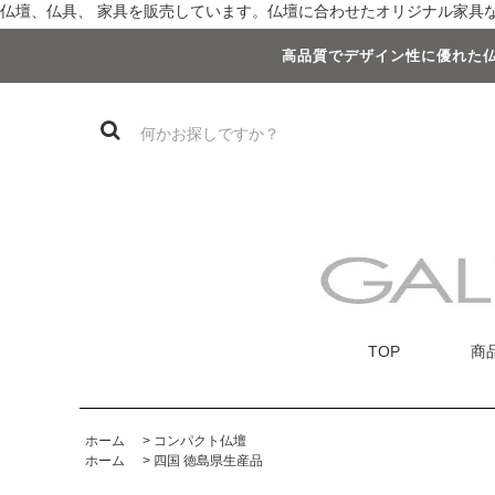
仏壇、仏具、 家具を販売しています。仏壇に合わせたオリジナル家具など
高品質でデザイン性に優れた仏
TOP
商
ホーム
>
コンパクト仏壇
ホーム
>
四国 徳島県生産品