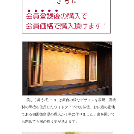
美しく舞う桜、中には舞台の様なデザインを表現。高級
材の黒檀を使用したワイドタイプのお仏壇。お仏壇の産地
である四国徳島県の職人が丁寧に作りました。扉を開けて
も閉めても桜の舞う姿が見えます。