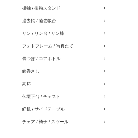
掛軸 / 掛軸スタンド
過去帳 / 過去帳台
リン / リン台 / リン棒
フォトフレーム / 写真たて
骨つぼ / コアボトル
線香さし
高坏
仏壇下台 / チェスト
経机 / サイドテーブル
チェア / 椅子 / スツール