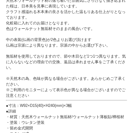
天然木ウォールナット材の落ち着いた雰囲気にさりげなく描き込まれ
た桜は、日本美を見事に表現しています。
クラフト感溢れる木本来の良さを活かした温もりある仕上がりとなっ
ております。
化粧箱に入れてのお届けとなります。
色はウォールナット無垢材そのままの風合いです。
中の表装(仏画の背景色)が2色よりお選び頂けます
仏画は宗派により異なります。宗派の中からお選び下さい。
無垢材を使用しておりますので、節や木目など1つ1つ異なります。気
に入らないなどの理由での交換、返品は承れません事をご了承くださ
い。
※天然木の為、色味が異なる場合がございます。あらかじめご了承く
ださい。
※ご利用のモニターによって表示色が異なる場合がございますのでご
注意ください
●寸法：W92×D15(40)×H240(mm)×3幅
●詳細
・材質：天然木ウォールナット無垢材/ウォールナット薄板貼/樺桜材
・塗装：ウレタン塗装
・留め金式開閉