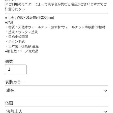
※ご利用のモニターによって表示色が異なる場合がございますのでご
注意ください
●寸法：W83×D15(40)×H200(mm)
●詳細
・材質：天然木ウォールナット無垢材/ウォールナット薄板貼/樺桜材
・塗装：ウレタン塗装
・留め金式開閉
・スタンド式
・日本製：徳島県 生産
●梱包数：1 ／完成品
個数
表装カラー
仏画