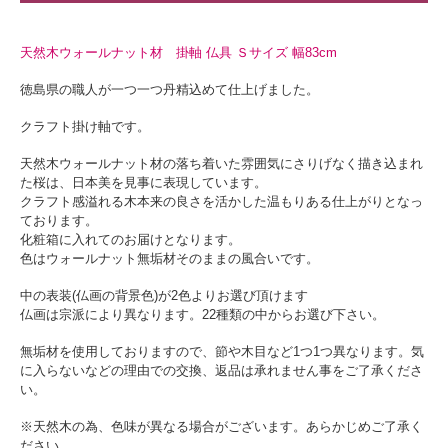
天然木ウォールナット材 掛軸 仏具 Ｓサイズ 幅83cm
徳島県の職人が一つ一つ丹精込めて仕上げました。
クラフト掛け軸です。
天然木ウォールナット材の落ち着いた雰囲気にさりげなく描き込まれ
た桜は、日本美を見事に表現しています。
クラフト感溢れる木本来の良さを活かした温もりある仕上がりとなっ
ております。
化粧箱に入れてのお届けとなります。
色はウォールナット無垢材そのままの風合いです。
中の表装(仏画の背景色)が2色よりお選び頂けます
仏画は宗派により異なります。22種類の中からお選び下さい。
無垢材を使用しておりますので、節や木目など1つ1つ異なります。気
に入らないなどの理由での交換、返品は承れません事をご了承くださ
い。
※天然木の為、色味が異なる場合がございます。あらかじめご了承く
ださい。