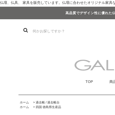
仏壇、仏具、 家具を販売しています。仏壇に合わせたオリジナル家具など
高品質でデザイン性に優れた仏
TOP
商
ホーム
>
過去帳 / 過去帳台
ホーム
>
四国 徳島県生産品