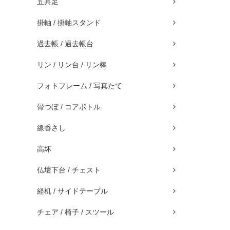
五具足
掛軸 / 掛軸スタンド
過去帳 / 過去帳台
リン / リン台 / リン棒
フォトフレーム / 写真たて
骨つぼ / コアボトル
線香さし
高坏
仏壇下台 / チェスト
経机 / サイドテーブル
チェア / 椅子 / スツール