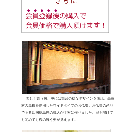
美しく舞う桜、中には舞台の様なデザインを表現。高級
材の黒檀を使用したワイドタイプのお仏壇。お仏壇の産地
である四国徳島県の職人が丁寧に作りました。扉を開けて
も閉めても桜の舞う姿が見えます。