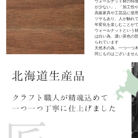
ウォールナット材の特
が少ない」、「加工性
高級家具や工芸品に使
ツヤもあり、人が触れ
年変化を楽しむことが
ウォールナットという
は白い為、濃い茶色の
られています
天然木の為、一つ一つ
同じものはございませ