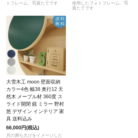
トフレーム、写真たてです
使用したフォトフレーム、写
真たてです
大雪木工 moon 壁面収納
カラー4色 幅38 奥行12 天
然木 メープル材 360度 ス
ライド開閉 鏡 ミラー 野村
悠 デザイン インテリア 家
具 送料込み
66,000円(税込)
月の満ち欠けをイメージした