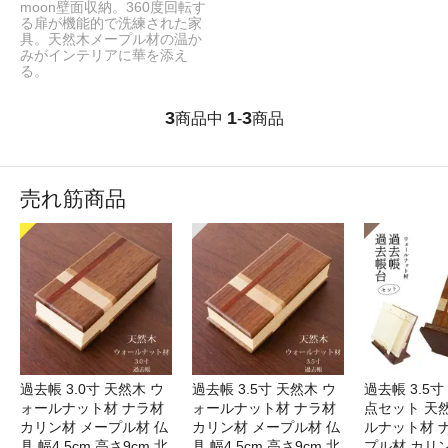
moon壁面収納。360度回転す
る扉が機能的で洗練された家
具。天然木メープル材の温か
みがインテリアに華を添え
る。
3
1
3
商品中
-
商品
売れ筋商品
過去帳 3.0寸 天然木 ウ
過去帳 3.5寸 天然木 ウ
過去帳 3.5寸
ォールナット材 ナラ材
ォールナット材 ナラ材
点セット 天
カリン材 メープル材 仏
カリン材 メープル材 仏
ルナット材 
具 幅4.5cm 高さ9cm 北
具 幅4.5cm 高さ9cm 北
プル材 カリン